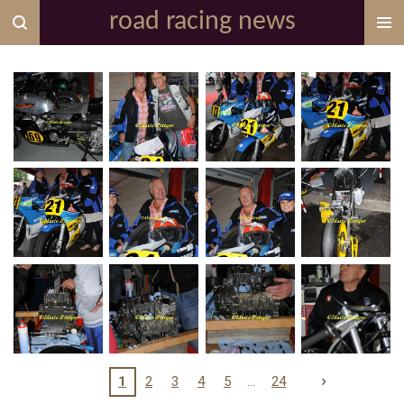
road racing news
Zum
Hauptinhalt
springen
1
2
3
4
5
24