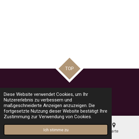
TOP
Teilen
Teilen
Teilen
Pin it
Teilen
Diese Website verwendet Cookies, um Ihr
© 2023 - 2026 road racing news by Mario
Nutzererlebnis zu verbessern und
Mit Unterstützung von
Webador
maßgeschneiderte Anzeigen anzuzeigen. Die
fortgesetzte Nutzung dieser Website bestätigt Ihre
Zustimmung zur Verwendung von Cookies.
Ich stimme zu
E-Mail
Telefon
Karte