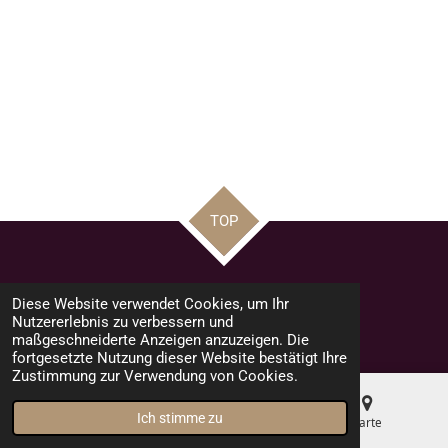
TOP
Teilen
Teilen
Teilen
Pin it
Teilen
Diese Website verwendet Cookies, um Ihr
© 2023 - 2026 road racing news by Mario
Nutzererlebnis zu verbessern und
Mit Unterstützung von
Webador
maßgeschneiderte Anzeigen anzuzeigen. Die
fortgesetzte Nutzung dieser Website bestätigt Ihre
Zustimmung zur Verwendung von Cookies.
Ich stimme zu
E-Mail
Telefon
Karte