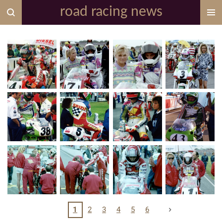
road racing news
Zum
Hauptinhalt
springen
1
2
3
4
5
6