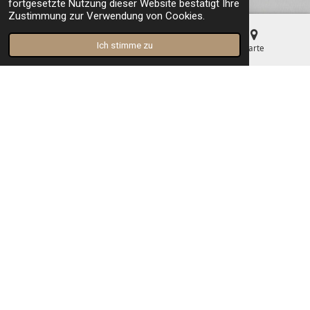
fortgesetzte Nutzung dieser Website bestätigt Ihre
Zustimmung zur Verwendung von Cookies.
Ich stimme zu
E-Mail
Telefon
Karte
Jenseits des Gewöhnlichen
Hier beginnt unsere Reise. Lernen Sie unser Unternehmen und
unsere Arbeit kennen. Wir legen großen Wert auf Qualität und
hervorragenden Service. Begleiten Sie uns, während wir
gemeinsam wachsen und erfolgreich sind. Wir freuen uns, dass
Sie hier sind, um Teil unserer Geschichte zu sein.
Los geht’s!