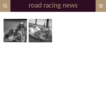
road racing news
Zum
Hauptinhalt
springen