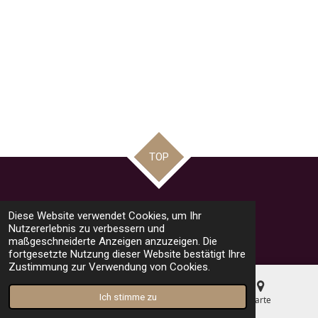
TOP
Teilen
Teilen
Teilen
Pin it
Teilen
Diese Website verwendet Cookies, um Ihr
© 2023 - 2026 road racing news by Mario
Nutzererlebnis zu verbessern und
Mit Unterstützung von
Webador
maßgeschneiderte Anzeigen anzuzeigen. Die
fortgesetzte Nutzung dieser Website bestätigt Ihre
Zustimmung zur Verwendung von Cookies.
Ich stimme zu
E-Mail
Telefon
Karte