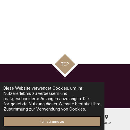
TOP
Teilen
Teilen
Teilen
Pin it
Teilen
Diese Website verwendet Cookies, um Ihr
© 2023 - 2026 road racing news by Mario
Nutzererlebnis zu verbessern und
Mit Unterstützung von
Webador
maßgeschneiderte Anzeigen anzuzeigen. Die
fortgesetzte Nutzung dieser Website bestätigt Ihre
Zustimmung zur Verwendung von Cookies.
Ich stimme zu
E-Mail
Telefon
Karte