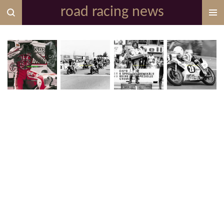
road racing news
Zum
Hauptinhalt
springen