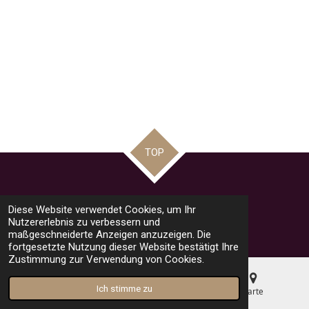
TOP
Teilen
Teilen
Teilen
Pin it
Teilen
Diese Website verwendet Cookies, um Ihr
© 2023 - 2026 road racing news by Mario
Nutzererlebnis zu verbessern und
Mit Unterstützung von
Webador
maßgeschneiderte Anzeigen anzuzeigen. Die
fortgesetzte Nutzung dieser Website bestätigt Ihre
Zustimmung zur Verwendung von Cookies.
Ich stimme zu
E-Mail
Telefon
Karte