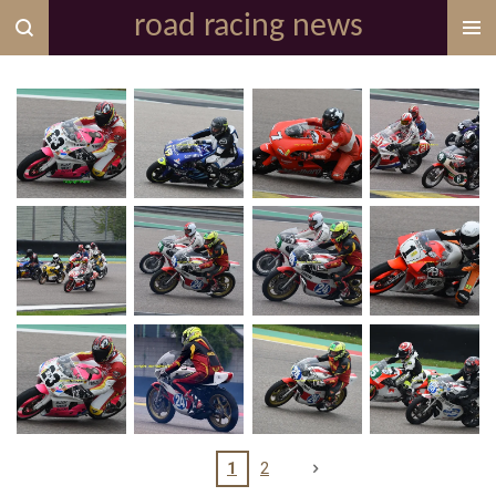
road racing news
Zum
Hauptinhalt
springen
1
2