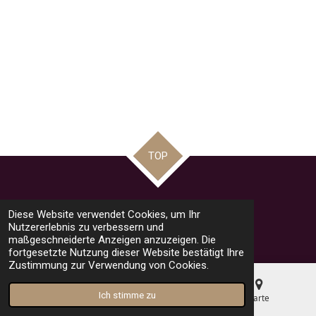
TOP
Teilen
Teilen
Teilen
Pin it
Teilen
Diese Website verwendet Cookies, um Ihr
© 2023 - 2026 road racing news by Mario
Nutzererlebnis zu verbessern und
Mit Unterstützung von
Webador
maßgeschneiderte Anzeigen anzuzeigen. Die
fortgesetzte Nutzung dieser Website bestätigt Ihre
Zustimmung zur Verwendung von Cookies.
Ich stimme zu
E-Mail
Telefon
Karte