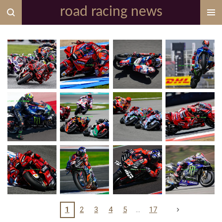
road racing news
Zum
Hauptinhalt
springen
1
2
3
4
5
17