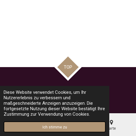
TOP
Teilen
Teilen
Teilen
Pin it
Teilen
Diese Website verwendet Cookies, um Ihr
© 2023 - 2026 road racing news by Mario
Nutzererlebnis zu verbessern und
Mit Unterstützung von
Webador
maßgeschneiderte Anzeigen anzuzeigen. Die
fortgesetzte Nutzung dieser Website bestätigt Ihre
Zustimmung zur Verwendung von Cookies.
Ich stimme zu
E-Mail
Telefon
Karte