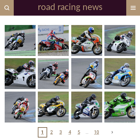
road racing news
Zum
Hauptinhalt
springen
1
2
3
4
5
10