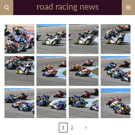
road racing news
Zum
Hauptinhalt
springen
1
2