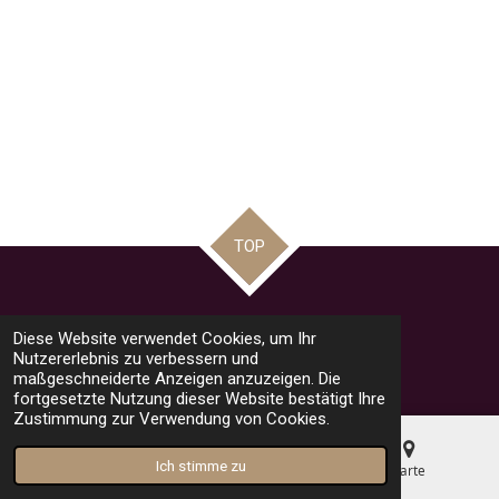
TOP
Teilen
Teilen
Teilen
Pin it
Teilen
Diese Website verwendet Cookies, um Ihr
© 2023 - 2026 road racing news by Mario
Nutzererlebnis zu verbessern und
Mit Unterstützung von
Webador
maßgeschneiderte Anzeigen anzuzeigen. Die
fortgesetzte Nutzung dieser Website bestätigt Ihre
Zustimmung zur Verwendung von Cookies.
Ich stimme zu
E-Mail
Telefon
Karte