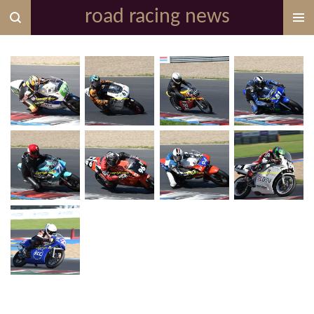
road racing news
Zum
Hauptinhalt
springen