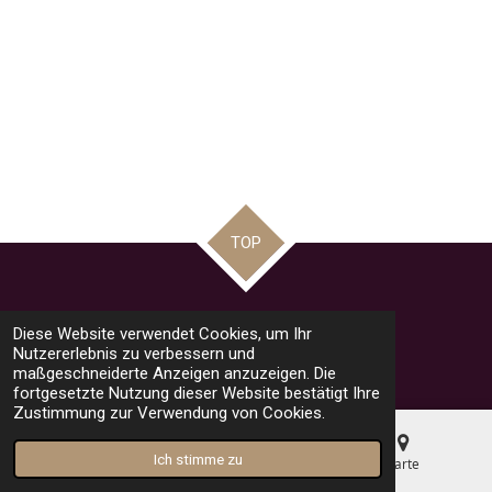
TOP
Teilen
Teilen
Teilen
Pin it
Teilen
Diese Website verwendet Cookies, um Ihr
© 2023 - 2026 road racing news by Mario
Nutzererlebnis zu verbessern und
Mit Unterstützung von
Webador
maßgeschneiderte Anzeigen anzuzeigen. Die
fortgesetzte Nutzung dieser Website bestätigt Ihre
Zustimmung zur Verwendung von Cookies.
Ich stimme zu
E-Mail
Telefon
Karte