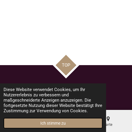
TOP
Teilen
Teilen
Teilen
Pin it
Teilen
Diese Website verwendet Cookies, um Ihr
© 2023 - 2026 road racing news by Mario
Nutzererlebnis zu verbessern und
Mit Unterstützung von
Webador
maßgeschneiderte Anzeigen anzuzeigen. Die
fortgesetzte Nutzung dieser Website bestätigt Ihre
Zustimmung zur Verwendung von Cookies.
Ich stimme zu
E-Mail
Telefon
Karte