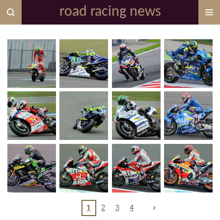
road racing news
Zum
Hauptinhalt
springen
1
2
3
4