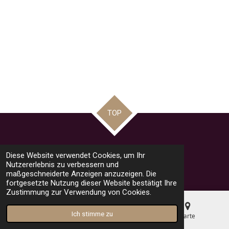
TOP
Teilen
Teilen
Teilen
Pin it
Teilen
Diese Website verwendet Cookies, um Ihr
© 2023 - 2026 road racing news by Mario
Nutzererlebnis zu verbessern und
Mit Unterstützung von
Webador
maßgeschneiderte Anzeigen anzuzeigen. Die
fortgesetzte Nutzung dieser Website bestätigt Ihre
Zustimmung zur Verwendung von Cookies.
Ich stimme zu
E-Mail
Telefon
Karte