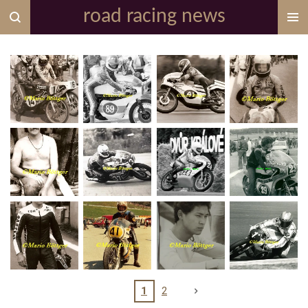
road racing news
Zum
Hauptinhalt
springen
1
2