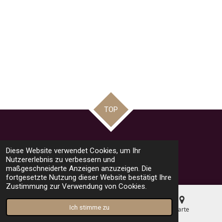
TOP
Teilen
Teilen
Teilen
Pin it
Teilen
Diese Website verwendet Cookies, um Ihr
© 2023 - 2026 road racing news by Mario
Nutzererlebnis zu verbessern und
Mit Unterstützung von
Webador
maßgeschneiderte Anzeigen anzuzeigen. Die
fortgesetzte Nutzung dieser Website bestätigt Ihre
Zustimmung zur Verwendung von Cookies.
Ich stimme zu
E-Mail
Telefon
Karte