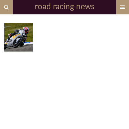
road racing news
Zum
Hauptinhalt
springen