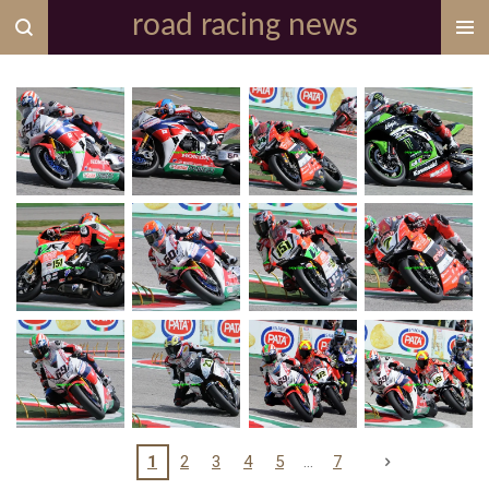
road racing news
Zum
Hauptinhalt
springen
1
2
3
4
5
7