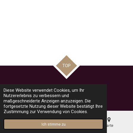
TOP
Teilen
Teilen
Teilen
Pin it
Teilen
Diese Website verwendet Cookies, um Ihr
© 2023 - 2026 road racing news by Mario
Nutzererlebnis zu verbessern und
Mit Unterstützung von
Webador
maßgeschneiderte Anzeigen anzuzeigen. Die
fortgesetzte Nutzung dieser Website bestätigt Ihre
Zustimmung zur Verwendung von Cookies.
Ich stimme zu
E-Mail
Telefon
Karte