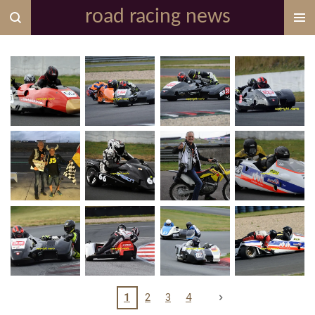
road racing news
Zum
Hauptinhalt
springen
1
2
3
4