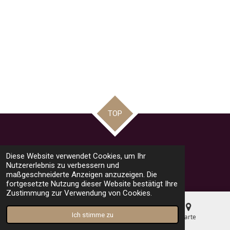
TOP
Teilen
Teilen
Teilen
Pin it
Teilen
Diese Website verwendet Cookies, um Ihr
© 2023 - 2026 road racing news by Mario
Nutzererlebnis zu verbessern und
Mit Unterstützung von
Webador
maßgeschneiderte Anzeigen anzuzeigen. Die
fortgesetzte Nutzung dieser Website bestätigt Ihre
Zustimmung zur Verwendung von Cookies.
Ich stimme zu
E-Mail
Telefon
Karte